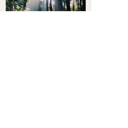
y solo tu tienes el mapa
Mi filosofía basada en el
Modelo PERMA-V